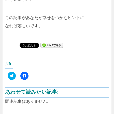
この記事があなたが幸せをつかむヒントに
なれば嬉しいです。
共有:
ク
F
リ
a
ッ
c
ク
e
あわせて読みたい記事:
し
b
て
o
T
o
関連記事はありません。
w
k
i
で
t
共
t
有