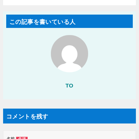
e
す
r
る
で
に
共
は
有
ク
この記事を書いている人
(
リ
新
ッ
し
ク
い
し
ウ
て
ィ
く
ン
だ
ド
さ
ウ
い
で
(
開
新
き
し
ま
い
す
ウ
)
ィ
ン
TO
ド
ウ
で
開
き
ま
す
)
コメントを残す
名前