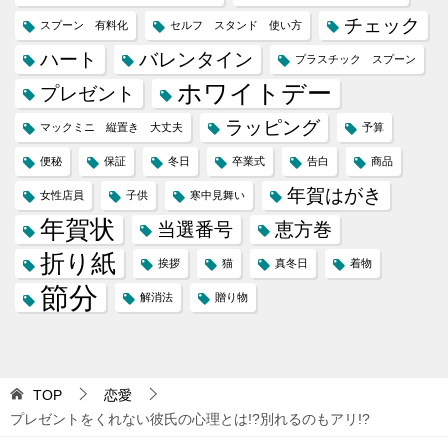
チェック
スプーン 有料化
セルフ スタンド 使い方
ハート
バレンタイン
プラスチック スプーン
ホワイトデー
プレゼント
ラッピング
マックミニ 縦置き 大丈夫
予算
便秘
保証
冬日
卒業式
告白
商品
年賀はがき
女性店員
子供
寒中見舞い
年賀状
当選番号
恵方巻
折り紙
挨拶
猫
真冬日
着物
節分
解消法
贈り物
TOP
恋愛
プレゼントをくれない彼氏の心理とは!?別れるのもアリ!?