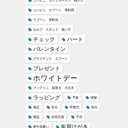
コンビニ カップラーメン 残り汁
コンビニ スプーン 再利用
スプーン 有料化
セルフ スタンド 使い方
チェック
ハート
バレンタイン
プラスチック スプーン
プレゼント
ホワイトデー
マックミニ 縦置き 大丈夫
ラッピング
予算
便秘
保証
冬日
卒業式
告白
商品
女性店員
子供
年賀はがき
寒中見舞い