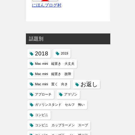
にほんブログ村
話題別
2018
2019
Mac mini 縦置き 大丈夫
Mac mini 縦置き 故障
お返し
Mac mini 置く 向き
アプローチ
アマゾン
ガソリンスタンド セルフ 怖い
コンビニ
コンビニ カップラーメン スープ