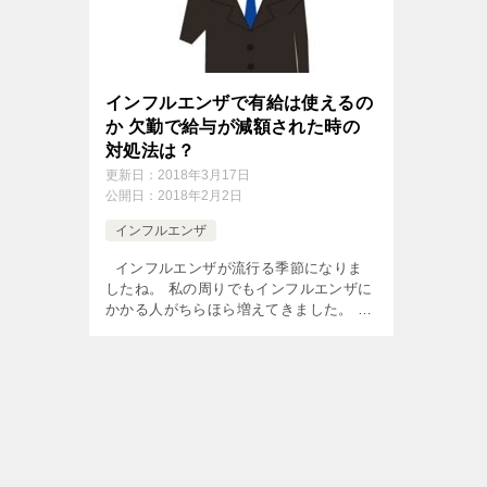
インフルエンザで有給は使えるの
か 欠勤で給与が減額された時の
対処法は？
更新日：
2018年3月17日
公開日：
2018年2月2日
インフルエンザ
インフルエンザが流行る季節になりま
したね。 私の周りでもインフルエンザに
かかる人がちらほら増えてきました。 イ
ンフルなどの感染症になると周りの人に
うつしてしまうのではと 不安ですよね。
ですから仕事をしたい […]