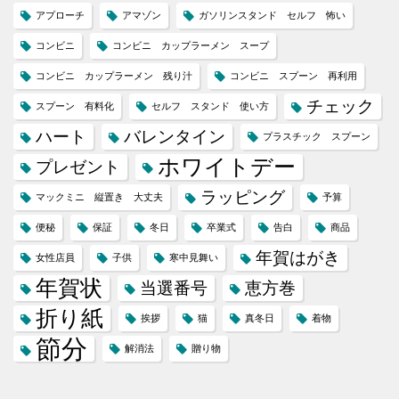
アプローチ
アマゾン
ガソリンスタンド セルフ 怖い
コンビニ
コンビニ カップラーメン スープ
コンビニ カップラーメン 残り汁
コンビニ スプーン 再利用
チェック
スプーン 有料化
セルフ スタンド 使い方
ハート
バレンタイン
プラスチック スプーン
ホワイトデー
プレゼント
ラッピング
マックミニ 縦置き 大丈夫
予算
便秘
保証
冬日
卒業式
告白
商品
年賀はがき
女性店員
子供
寒中見舞い
年賀状
当選番号
恵方巻
折り紙
挨拶
猫
真冬日
着物
節分
解消法
贈り物