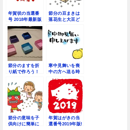
共
は
有
ク
(
リ
年賀状の当選番
節分の豆まきは
新
ッ
し
ク
号 2018年最新版
落花生と大豆ど
い
し
入力不要で簡単
っち？正しいや
ウ
て
ィ
く
チェック！
り方や恵方巻を
ン
だ
ド
さ
食べる順番は？
ウ
い
で
(
開
新
き
し
ま
い
す
ウ
)
ィ
節分のますを折
寒中見舞いを喪
ン
ド
り紙で作ろう！
中の方へ送る時
ウ
折り方を分かり
期は?使えるはが
で
開
やすく解説！
きの種類や文例
き
ま
も紹介！
す
)
節分の意味を子
年賀はがきの当
供向けに簡単に
選番号2019年版!
分かりやすく伝
入力しないで簡