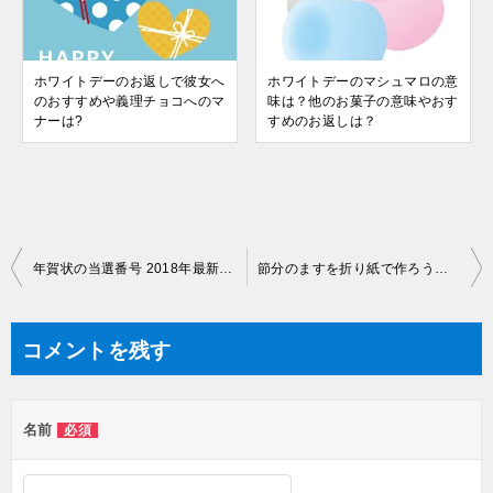
ホワイトデーのお返しで彼女へ
ホワイトデーのマシュマロの意
のおすすめや義理チョコへのマ
味は？他のお菓子の意味やおす
ナーは?
すめのお返しは？
投
年賀状の当選番号 2018年最新版 入力不要で簡単チェック！
節分のますを折り紙で作ろう！折り方を分かりやすく解説！
稿
ナ
コメントを残す
ビ
ゲ
名前
必須
ー
シ