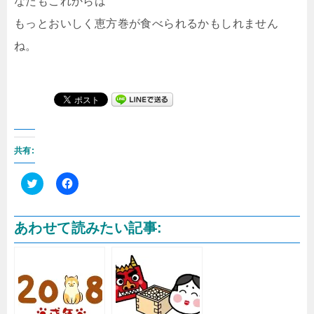
なたもこれからは
もっとおいしく恵方巻が食べられるかもしれません
ね。
共有:
ク
F
リ
a
ッ
c
ク
e
あわせて読みたい記事:
し
b
て
o
T
o
w
k
i
で
t
共
t
有
e
す
r
る
で
に